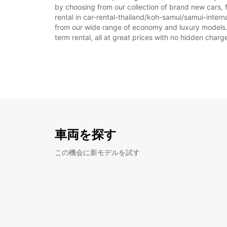
by choosing from our collection of brand new cars, f
rental in car-rental-thailand/koh-samui/samui-internat
from our wide range of economy and luxury models. As
term rental, all at great prices with no hidden charg
車両を探す
この機会に新モデルを試す