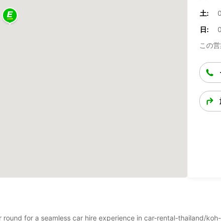
土:
日:
この営
ar round for a seamless car hire experience in car-rental-thailand/koh