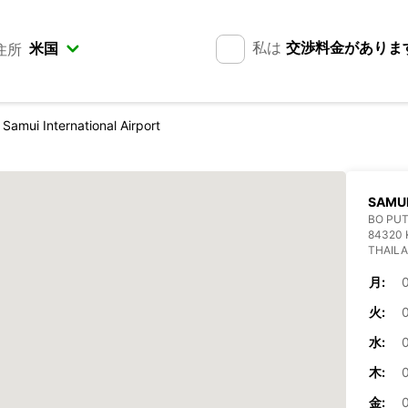
私は
交渉料金がありま
住所
Samui International Airport
SAMUI
BO PU
84320 
THAIL
月:
火:
水:
木:
金: