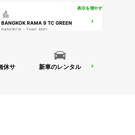
表示を増やす
BANGKOK RAMA 9 TC GREEN
BANGKOK - THAILAND
無休サ
新車のレンタル
NEW TECHO APT
KANDAL PROVINCE - CAMBODIA