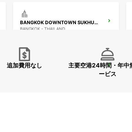
BANGKOK DOWNTOWN SUKHUMVIT
BANGKOK - THAILAND
追加費用なし
主要空港24時間・年中
BANGKOK DON MUEANG AIRPORT
BANGKOK - THAILAND
ービス