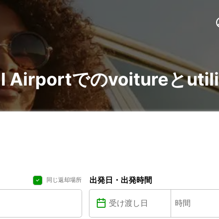
nal Airportでのvoitureとu
出発日・出発時間
同じ返却場所