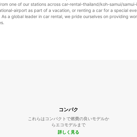
rom one of our stations across car-rental-thailand/koh-samui/samui-i
ional-airport as part of a vacation, or renting a car for a special even
 a global leader in car rental, we pride ourselves on providing world
es.
コンパク
これらはコンパクトで燃費の良いモデルか
らエコモデルまで
詳しく見る