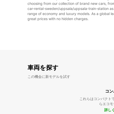
choosing from our collection of brand new cars, from
car-rental-sweden/uppsala/uppsala-train-station as pa
range of economy and luxury models. As a global leade
great prices with no hidden charges.
車両を探す
この機会に新モデルを試す
コン
これらはコンパクト
らエコモ
詳し