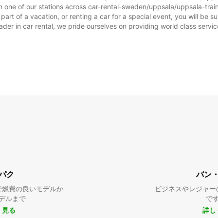
 one of our stations across car-rental-sweden/uppsala/uppsala-train-
rt of a vacation, or renting a car for a special event, you will be su
r in car rental, we pride ourselves on providing world class service, 
パク
バン
で燃費の良いモデルか
ビジネスやレジャー
デルまで
で
く見る
詳し