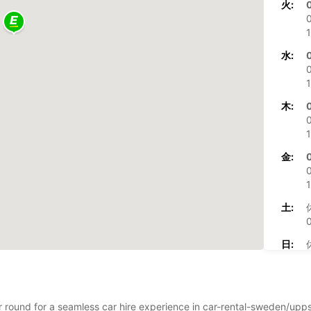
火:
1
水:
1
木:
1
金:
1
土:
0
日:
0
※追加
この営
ar round for a seamless car hire experience in car-rental-sweden/upp