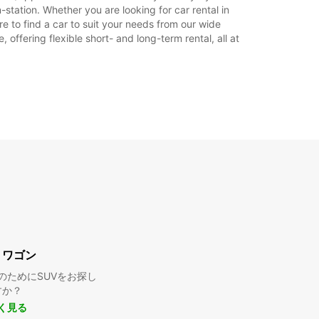
station. Whether you are looking for car rental in
+46 (18) 171730
re to find a car to suit your needs from our wide
offering flexible short- and long-term rental, all at
旅程
・ワゴン
のためにSUVをお探し
すか？
く見る