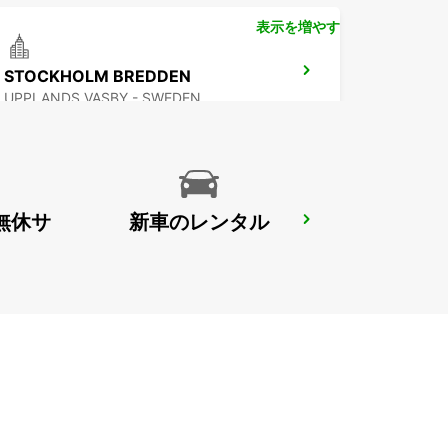
表示を増やす
STOCKHOLM BREDDEN
UPPLANDS VASBY - SWEDEN
無休サ
新車のレンタル
SANDVIK COROMANT DELIVERY GIMO
GIMO - SWEDEN