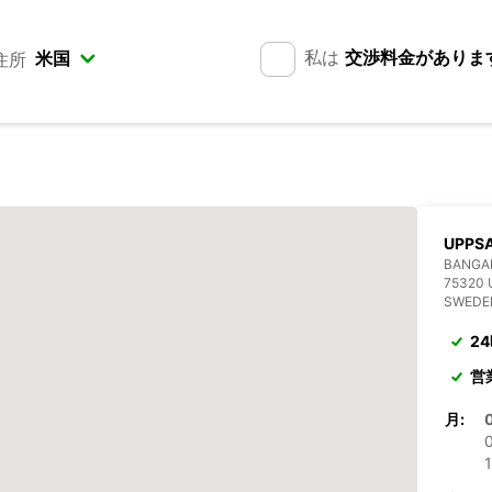
私は
交渉料金がありま
住所
UPPSA
BANGA
75320
SWEDE
2
営
月:
1