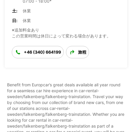
07:00 - 18:00*
土:
休業
日:
休業
※追加料金あり
この営業時間は休日によって変わる場合があります。
+46 (340) 664199
旅程
Benefit from Europcar’s great deals available all year round
for a seamless car hire experience in car-rental-
sweden/falkenberg/falkenberg-trainstation. Travel your way
by choosing from our collection of brand new cars, from one
of our stations across car-rental-
sweden/falkenberg/falkenberg-trainstation. Whether you are
looking for car rental in car-rental-
sweden/falkenberg/falkenberg-trainstation as part of a
vacation, or renting a car for a special event, you will be sure