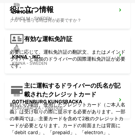
役に立つ情報
LAHOLM
LAHOLM - SWEDEN
クルマを借りる時は何が必要ですか？
有効な運転免許証
必要に応じて、運転免許証の翻訳文、またはメインド
KINNA - IKC
ライバーと追加のドライバーの国際運転免許証が必要
KINNA - SWEDEN
です。
主に運転するドライバーの氏名が記
載されたクレジットカード
GOTHENBURG KUNGSBACKA
前払いの場合、使用したクレジットカード（ご本人名
KUNGSBACKA - SWEDEN
義）は受け取りの際に提示する必要があります。一部
の車両では、主要カードを含めて2枚のクレジットカ
ードが必要となります。カードの前面または背面に
「debit card」、「prepaid」、「electron」、