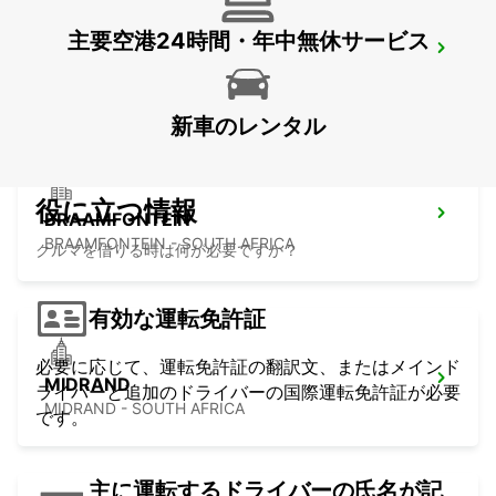
主要空港24時間・年中無休サービス
KRAMERVILLE
JOHANNESBURG - SOUTH AFRICA
新車のレンタル
役に立つ情報
BRAAMFONTEIN
BRAAMFONTEIN - SOUTH AFRICA
クルマを借りる時は何が必要ですか？
有効な運転免許証
必要に応じて、運転免許証の翻訳文、またはメインド
MIDRAND
ライバーと追加のドライバーの国際運転免許証が必要
MIDRAND - SOUTH AFRICA
です。
主に運転するドライバーの氏名が記