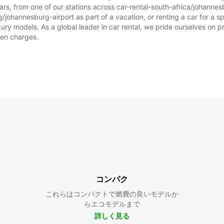
rs, from one of our stations across car-rental-south-africa/johanne
/johannesburg-airport as part of a vacation, or renting a car for a spe
 models. As a global leader in car rental, we pride ourselves on prov
dden charges.
コンパク
これらはコンパクトで燃費の良いモデルか
らエコモデルまで
詳しく見る