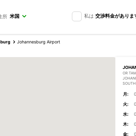
私は
交渉料金がありま
住所
sburg
Johannesburg Airport
JOHA
OR TAM
JOHAN
SOUTH
月:
0
火:
0
水:
0
木:
0
金:
0