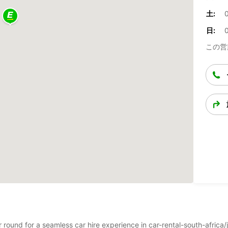
土:
0
日:
0
この営
ar round for a seamless car hire experience in car-rental-south-afric