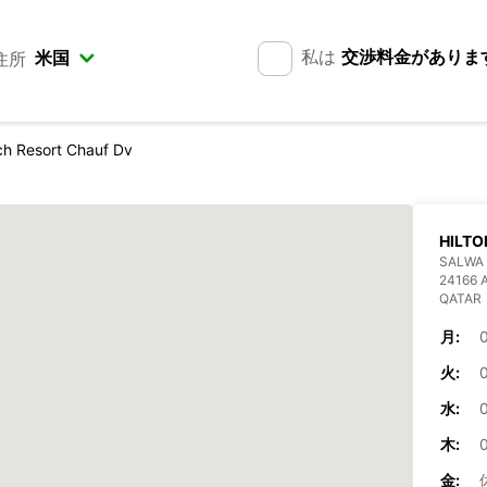
私は
交渉料金がありま
住所
ch Resort Chauf Dv
HILTO
SALWA 
24166 
QATAR
月:
火:
水:
木:
金: