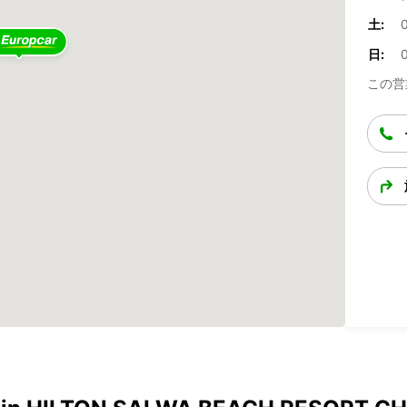
土:
日:
この営