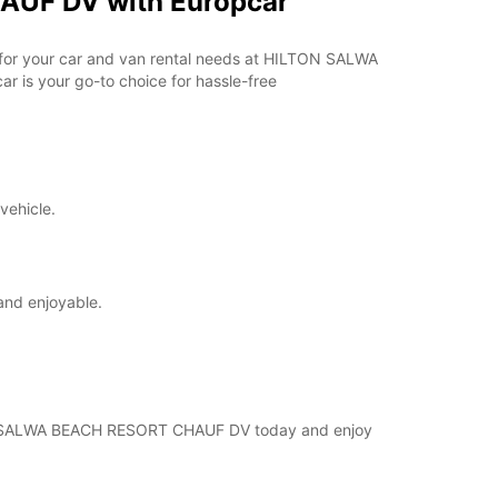
AUF DV with Europcar
ar for your car and van rental needs at HILTON SALWA
 is your go-to choice for hassle-free
vehicle.
and enjoyable.
ILTON SALWA BEACH RESORT CHAUF DV today and enjoy