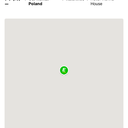
Poland
House
ー