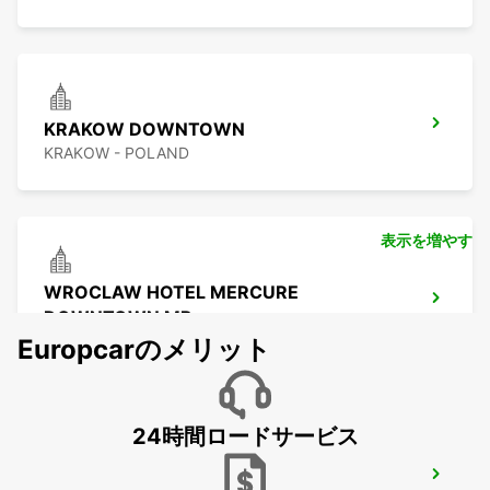
KRAKOW DOWNTOWN
KRAKOW - POLAND
表示を増やす
WROCLAW HOTEL MERCURE
DOWNTOWN MP
WROCLAW - POLAND
Europcarのメリット
24時間ロードサービス
WROCLAW AIRPORT