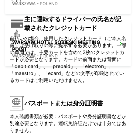
WARSZAWA - POLAND
主に運転するドライバーの氏名が記
載されたクレジットカード
前払いの場合、使用したクレジットカード（ご本人名
WARSAW HOTEL SOBIESKI MEETING
義）は受け取りの際に提示する必要があります。一部
POINT
の車両では、主要カードを含めて2枚のクレジットカ
WARSZAWA - POLAND
ードが必要となります。カードの前面または背面に
「debit card」、「prepaid」、「electron」、
「maestro」、「ecard」などの文字が印刷されてい
るカードはご利用いただけません。
パスポートまたは身分証明書
本人確認書類が必要：パスポートや身分証明書などが
別途必要となります。運転免許証だけでは十分ではあ
りません。