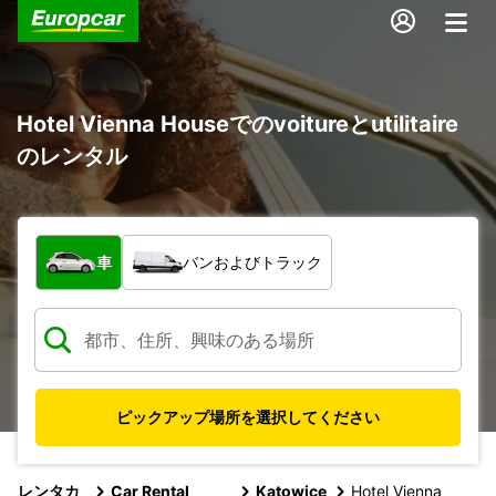
Hotel Vienna Houseでのvoitureとutilitaire
のレンタル
車両の種類
車
バンおよびトラック
ピックアップ場所を選択してください
レンタカ
Car Rental
Katowice
Hotel Vienna