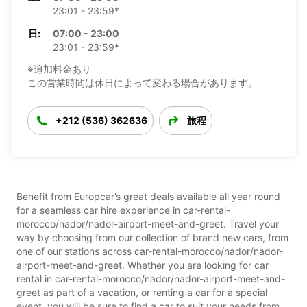
23:01 - 23:59*
日:
07:00 - 23:00
23:01 - 23:59*
※追加料金あり
この営業時間は休日によって変わる場合があります。
+212 (536) 362636
旅程
Benefit from Europcar’s great deals available all year round
for a seamless car hire experience in car-rental-
morocco/nador/nador-airport-meet-and-greet. Travel your
way by choosing from our collection of brand new cars, from
one of our stations across car-rental-morocco/nador/nador-
airport-meet-and-greet. Whether you are looking for car
rental in car-rental-morocco/nador/nador-airport-meet-and-
greet as part of a vacation, or renting a car for a special
event, you will be sure to find a car to suit your needs from