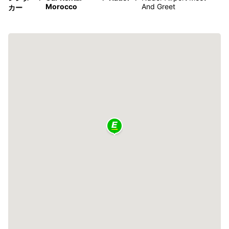
Morocco
And Greet
カー