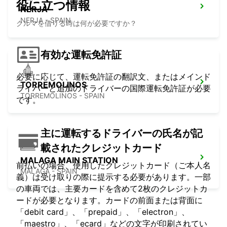
役に立つ情報
NERJA
NERJA - SPAIN
クルマを借りる時は何が必要ですか？
有効な運転免許証
必要に応じて、運転免許証の翻訳文、またはメインド
TORREMOLINOS
ライバーと追加のドライバーの国際運転免許証が必要
TORREMOLINOS - SPAIN
です。
主に運転するドライバーの氏名が記
載されたクレジットカード
MALAGA MAIN STATION
前払いの場合、使用したクレジットカード（ご本人名
MALAGA - SPAIN
義）は受け取りの際に提示する必要があります。一部
の車両では、主要カードを含めて2枚のクレジットカ
ードが必要となります。カードの前面または背面に
「debit card」、「prepaid」、「electron」、
「maestro」、「ecard」などの文字が印刷されてい