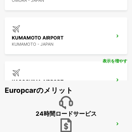
OMURA - JAPAN
KUMAMOTO AIRPORT
KUMAMOTO - JAPAN
表示を増やす
KAGOSHIMA AIRPORT
KIRISHIMA - JAPAN
Europcarのメリット
24時間ロードサービス
YEOSU EXPO STATION
YEOSU - KOREA(SOUTH)