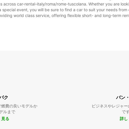
ns across car-rental-italy/roma/rome-tuscolana. Whether you are lookin
r a special event, you will be sure to find a car to suit your needs f
oviding world class service, offering flexible short- and long-term ren
パク
バン
で燃費の良いモデルか
ビジネスやレジャー
デルまで
で
く見る
詳し