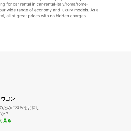
g for car rental in car-rental-italy/roma/rome-
rom our wide range of economy and luxury models. As a
tal, all at great prices with no hidden charges.
・ワゴン
のためにSUVをお探し
すか？
く見る