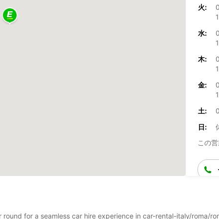
火:
1
水:
1
木:
1
金:
1
土:
0
日:
この営
ar round for a seamless car hire experience in car-rental-italy/roma