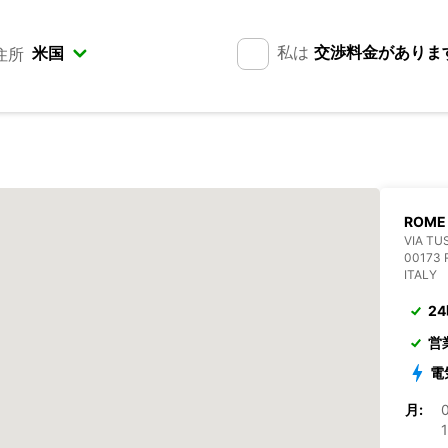
私は
交渉料金がありま
住所
ROME
VIA TU
00173
ITALY
2
営
電
月:
1