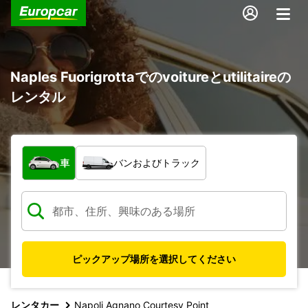
Naples Fuorigrottaでのvoitureとutilitaireの
レンタル
車両の種類
車
バンおよびトラック
ピックアップ場所を選択してください
レンタカー
Napoli Agnano Courtesy Point