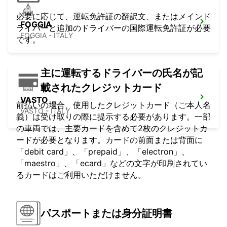
必要に応じて、運転免許証の翻訳文、またはメインド
FOGGIA
ライバーと追加のドライバーの国際運転免許証が必要
FOGGIA - ITALY
です。
主に運転するドライバーの氏名が記
載されたクレジットカード
VASTO
前払いの場合、使用したクレジットカード（ご本人名
VASTO - ITALY
義）は受け取りの際に提示する必要があります。一部
の車両では、主要カードを含めて2枚のクレジットカ
ードが必要となります。カードの前面または背面に
「debit card」、「prepaid」、「electron」、
「maestro」、「ecard」などの文字が印刷されてい
るカードはご利用いただけません。
パスポートまたは身分証明書