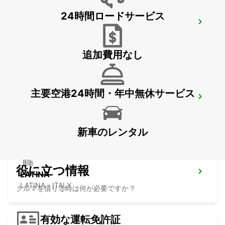
24時間ロードサービス
SALERNO
SALERNO - ITALY
追加費用なし
主要空港24時間・年中無休サービス
AVELLINO
AVELLINO - ITALY
新車のレンタル
役に立つ情報
LATINA
LATINA - ITALY
クルマを借りる時は何が必要ですか？
有効な運転免許証