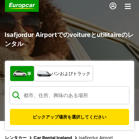
Isafjordur Airportでのvoitureとutilitaireのレ
ンタル
車両の種類
車
バンおよびトラック
ピックアップ場所を選択してください
レンタカー
Car Rental Iceland
Isafjordur Airport