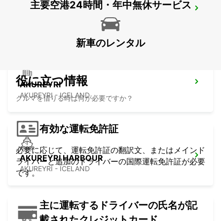
主要空港24時間・年中無休サービス
KEFLAVIK INTERNATIONAL AIRPORT
KEFLAVIK - ICELAND
新車のレンタル
役に立つ情報
AKUREYRI
AKUREYRI - ICELAND
クルマを借りる時は何が必要ですか？
有効な運転免許証
必要に応じて、運転免許証の翻訳文、またはメインド
AKUREYRI HARBOUR
ライバーと追加のドライバーの国際運転免許証が必要
AKUREYRI - ICELAND
です。
主に運転するドライバーの氏名が記
載されたクレジットカード