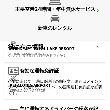
主要空港24時間・年中無休サービス
LECCE
LECCE - ITALY
新車のレンタル
役に立つ情報
OHRID METROPOL LAKE RESORT
OHRID - MACEDONIA
クルマを借りる時は何が必要ですか？
有効な運転免許証
必要に応じて、運転免許証の翻訳文、またはメインド
KEFALONIA AIRPORT
ライバーと追加のドライバーの国際運転免許証が必要
KEFALONIA - GREECE
です。
主に運転するドライバーの氏名が記