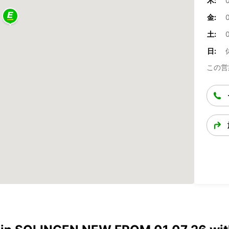
木:
0
金:
0
土:
0
日:
この営