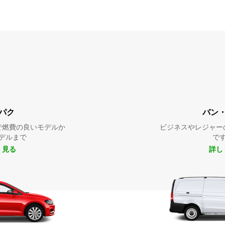
パク
バン
で燃費の良いモデルか
ビジネスやレジャー
デルまで
で
く見る
詳し