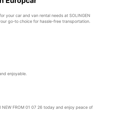
h Europcar
r for your car and van rental needs at SOLINGEN
ur go-to choice for hassle-free transportation.
and enjoyable.
NGEN NEW FROM 01 07 26 today and enjoy peace of