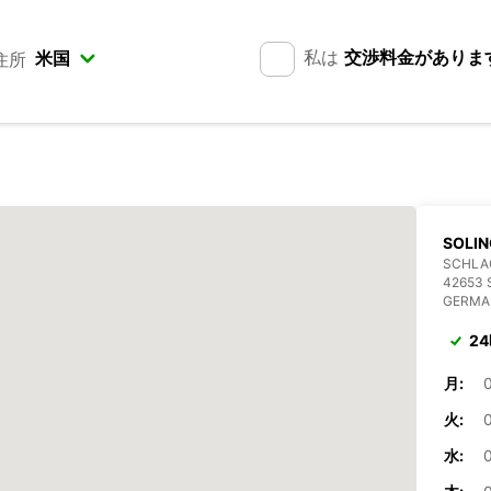
私は
交渉料金がありま
住所
SOLIN
SCHLAG
42653 
GERMA
2
月:
0
火:
0
水:
0