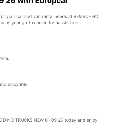
 26 with Europcar
r for your car and van rental needs at REMSCHEID
r is your go-to choice for hassle-free
icle.
and enjoyable.
MSCHEID NO TRUCKS NEW 01 09 26 today and enjoy