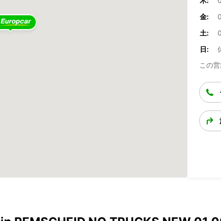
木:
0
金:
0
土:
0
日:
この営