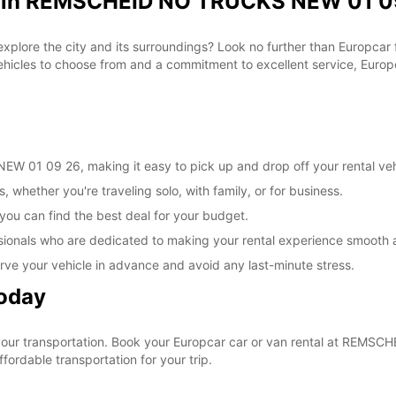
al in REMSCHEID NO TRUCKS NEW 01 09
 explore the city and its surroundings? Look no further than Europca
les to choose from and a commitment to excellent service, Europca
 01 09 26, making it easy to pick up and drop off your rental veh
, whether you're traveling solo, with family, or for business.
 you can find the best deal for your budget.
sionals who are dedicated to making your rental experience smooth 
rve your vehicle in advance and avoid any last-minute stress.
Today
e your transportation. Book your Europcar car or van rental at RE
ordable transportation for your trip.