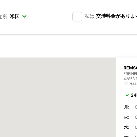
私は
交渉料金がありま
住所
REMSC
FREIHE
42853
GERMA
2
月:
0
火:
0
水:
0