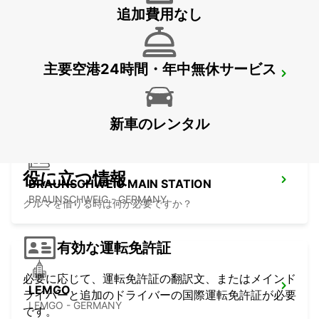
追加費用なし
主要空港24時間・年中無休サービス
PADERBORN
PADERBORN - GERMANY
新車のレンタル
役に立つ情報
BRAUNSCHWEIG MAIN STATION
BRAUNSCHWEIG - GERMANY
クルマを借りる時は何が必要ですか？
有効な運転免許証
必要に応じて、運転免許証の翻訳文、またはメインド
LEMGO
ライバーと追加のドライバーの国際運転免許証が必要
LEMGO - GERMANY
です。