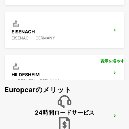
EISENACH
EISENACH - GERMANY
表示を増やす
HILDESHEIM
HILDESHEIM - GERMANY
Europcarのメリット
24時間ロードサービス
SALZGITTER
SALZGITTER - GERMANY