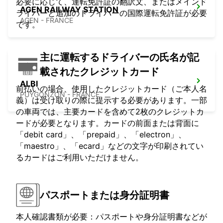
必要に応じて、運転免許証の翻訳文、またはメインド
AGEN RAILWAY STATION
ライバーと追加のドライバーの国際運転免許証が必要
AGEN - FRANCE
です。
主に運転するドライバーの氏名が記
載されたクレジットカード
ALBI
前払いの場合、使用したクレジットカード（ご本人名
PUYGONZON - FRANCE
義）は受け取りの際に提示する必要があります。一部
の車両では、主要カードを含めて2枚のクレジットカ
ードが必要となります。カードの前面または背面に
「debit card」、「prepaid」、「electron」、
「maestro」、「ecard」などの文字が印刷されてい
るカードはご利用いただけません。
パスポートまたは身分証明書
本人確認書類が必要：パスポートや身分証明書などが