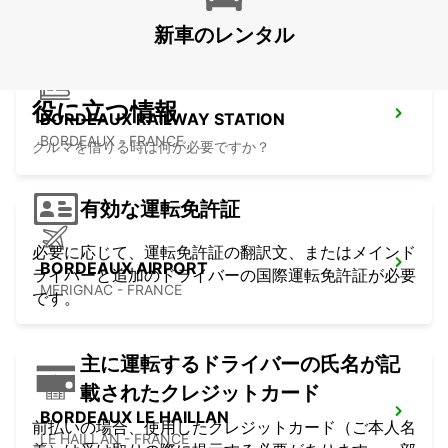
新車のレンタル
役に立つ情報
BORDEAUX RAILWAY STATION
BORDEAUX - FRANCE
クルマを借りる時は何が必要ですか？
有効な運転免許証
必要に応じて、運転免許証の翻訳文、またはメインド
BORDEAUX AIRPORT
ライバーと追加のドライバーの国際運転免許証が必要
MERIGNAC - FRANCE
です。
主に運転するドライバーの氏名が記
載されたクレジットカード
BORDEAUX LE HAILLAN
前払いの場合、使用したクレジットカード（ご本人名
LE HAILLAN - FRANCE