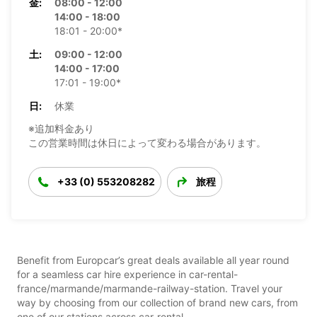
金:
08:00 - 12:00
14:00 - 18:00
18:01 - 20:00*
土:
09:00 - 12:00
14:00 - 17:00
17:01 - 19:00*
日:
休業
※追加料金あり
この営業時間は休日によって変わる場合があります。
+33 (0) 553208282
旅程
Benefit from Europcar’s great deals available all year round
for a seamless car hire experience in car-rental-
france/marmande/marmande-railway-station. Travel your
way by choosing from our collection of brand new cars, from
one of our stations across car-rental-