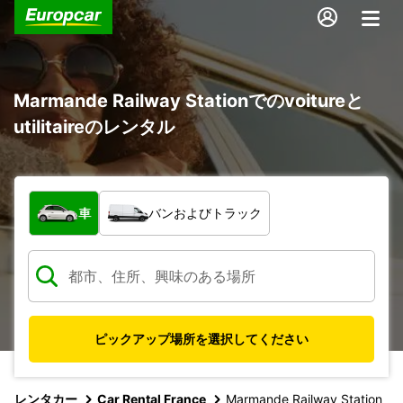
Marmande Railway Stationでのvoitureと
utilitaireのレンタル
車両の種類
車
バンおよびトラック
ピックアップ場所を選択してください
レンタカー
Car Rental France
Marmande Railway Station