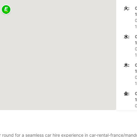
火:
1
0
1
水:
1
0
1
木:
1
0
1
金:
1
0
1
土:
0
ear round for a seamless car hire experience in car-rental-france/ma