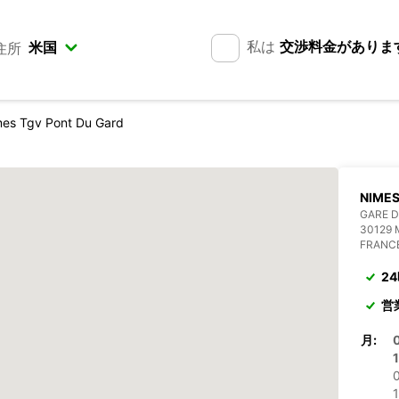
私は
交渉料金がありま
住所
es Tgv Pont Du Gard
NIMES
GARE D
30129
FRANC
2
営
月:
1
0
1