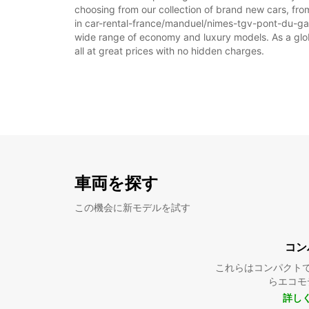
choosing from our collection of brand new cars, fro
in car-rental-france/manduel/nimes-tgv-pont-du-gard 
wide range of economy and luxury models. As a global
all at great prices with no hidden charges.
車両を探す
この機会に新モデルを試す
コン
これらはコンパクト
らエコモ
詳し