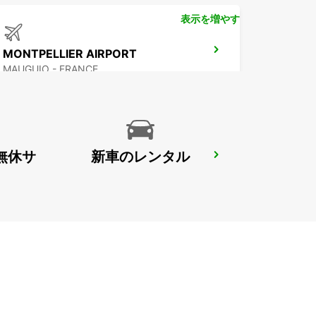
表示を増やす
MONTPELLIER AIRPORT
MAUGUIO - FRANCE
無休サ
新車のレンタル
MONTPELLIER RAILWAY STATION
MONTPELLIER - FRANCE