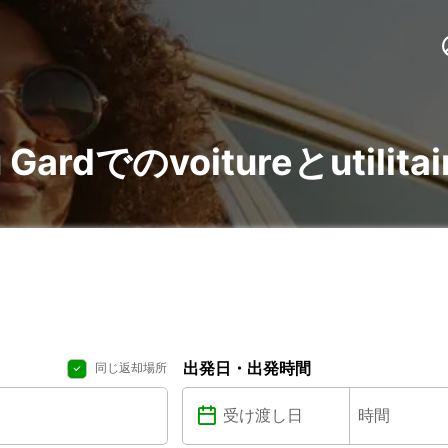
du Gardでのvoitureとutil
出発日・出発時間
同じ返却場所