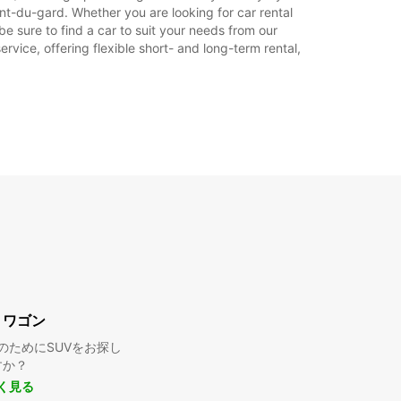
休業
nt-du-gard. Whether you are looking for car rental
7:31 - 22:15*
be sure to find a car to suit your needs from our
rvice, offering flexible short- and long-term rental,
料金あり
業時間は休日によって変わる場合があります。
+33 (0) 493654455
旅程
・ワゴン
のためにSUVをお探し
すか？
く見る