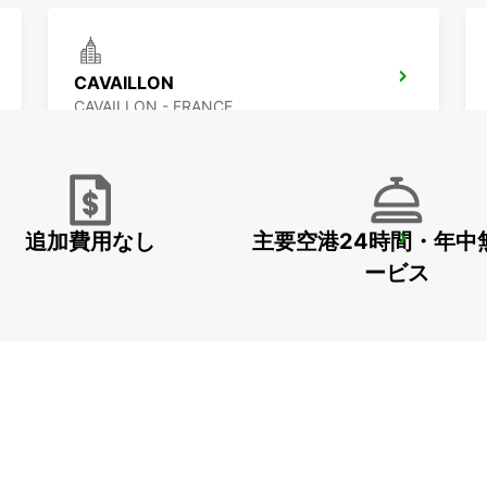
CAVAILLON
CAVAILLON - FRANCE
追加費用なし
主要空港24時間・年中
MONTPELLIER SUD DE FRANCE LGV RAILWAY STATION
MONTPELLIER - FRANCE
ービス