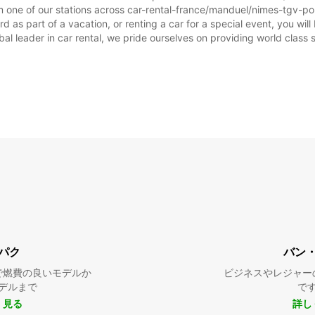
日:
m one of our stations across car-rental-france/manduel/nimes-tgv-po
0
as part of a vacation, or renting a car for a special event, you will 
 leader in car rental, we pride ourselves on providing world class se
※追加
この営
パク
バン
で燃費の良いモデルか
ビジネスやレジャー
デルまで
で
く見る
詳し