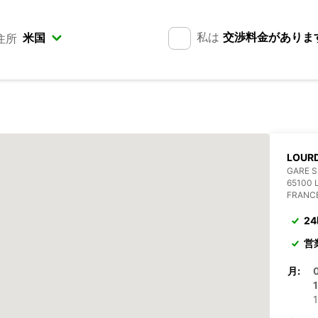
私は
交渉料金がありま
住所
LOURD
GARE 
65100
FRANC
2
営
月:
1
1