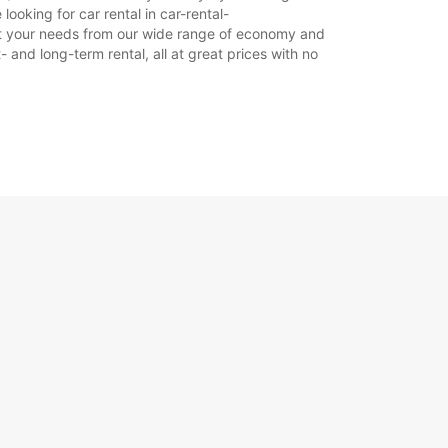
ooking for car rental in car-rental-
+33 (0) 0562563383
 suit your needs from our wide range of economy and
- and long-term rental, all at great prices with no
旅程