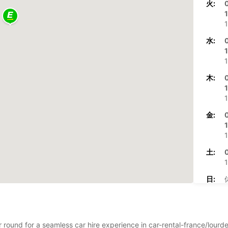
火:
1
1
水:
1
1
木:
1
1
金:
1
1
土:
1
日:
※追加
この営
ar round for a seamless car hire experience in car-rental-france/lour