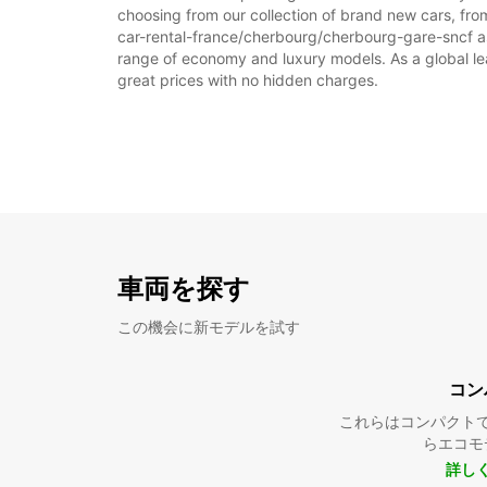
choosing from our collection of brand new cars, fro
car-rental-france/cherbourg/cherbourg-gare-sncf as p
range of economy and luxury models. As a global leade
great prices with no hidden charges.
車両を探す
この機会に新モデルを試す
コン
これらはコンパクト
らエコモ
詳し