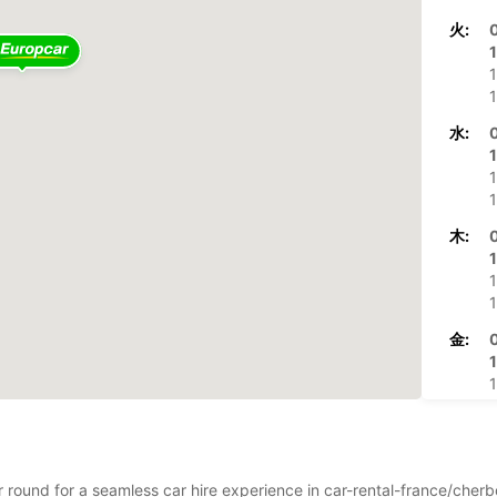
火:
1
1
水:
1
1
木:
1
1
金:
1
1
土:
0
日:
ear round for a seamless car hire experience in car-rental-france/ch