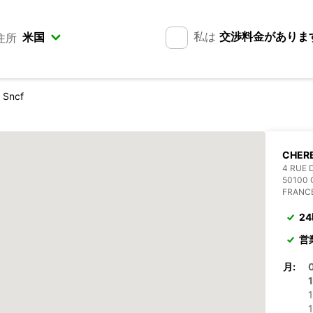
私は
交渉料金がありま
住所
 Sncf
CHERB
4 RUE 
50100
FRANC
2
営
月:
1
1