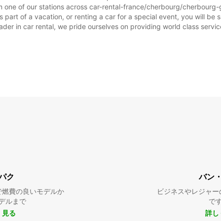
m one of our stations across car-rental-france/cherbourg/cherbourg-g
※追加
art of a vacation, or renting a car for a special event, you will be s
この営
r in car rental, we pride ourselves on providing world class service, 
パク
バン
で燃費の良いモデルか
ビジネスやレジャー
デルまで
で
く見る
詳し