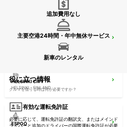
VANTAA - FINLAND
追加費用なし
主要空港24時間・年中無休サービス
HELSINKI HERTTONIEMI
HELSINKI - FINLAND
新車のレンタル
役に立つ情報
HELSINKI CITY
HELSINKI - FINLAND
クルマを借りる時は何が必要ですか？
有効な運転免許証
必要に応じて、運転免許証の翻訳文、またはメインド
ESPOO
ライバーと追加のドライバーの国際運転免許証が必要