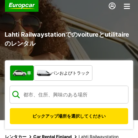
Lahti Railwaystationでのvoitureとutilitaire
のレンタル
車両の種類
車
バンおよびトラック
ピックアップ場所を選択してください
レンタカー
Car Rental Finland
Lahti Railwaystation