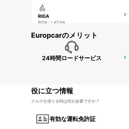
RIGA
RIGA - LATVIA
Europcarのメリット
24時間ロードサービス
HELSINKI CITY
HELSINKI - FINLAND
役に立つ情報
クルマを借りる時は何が必要ですか？
有効な運転免許証