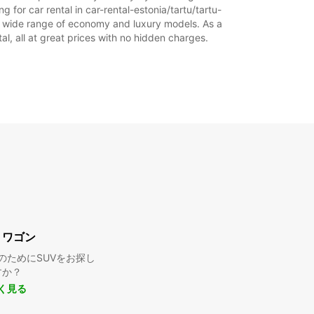
g for car rental in car-rental-estonia/tartu/tartu-
旅程
 our wide range of economy and luxury models. As a
tal, all at great prices with no hidden charges.
・ワゴン
のためにSUVをお探し
すか？
く見る