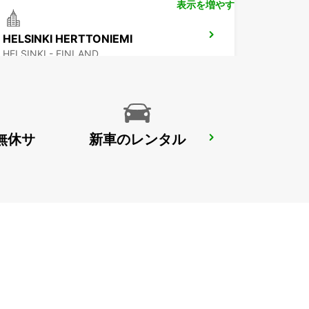
表示を増やす
HELSINKI HERTTONIEMI
HELSINKI - FINLAND
無休サ
新車のレンタル
ESPOO VOLKSWAGEN CENTER
ESPOO - FINLAND