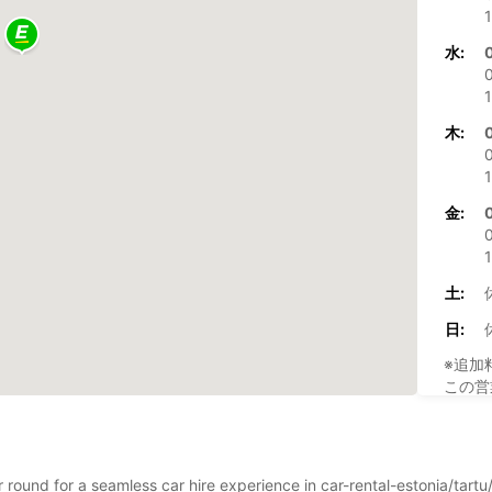
1
水:
1
木:
1
金:
1
土:
日:
※追加
この営
ar round for a seamless car hire experience in car-rental-estonia/tart