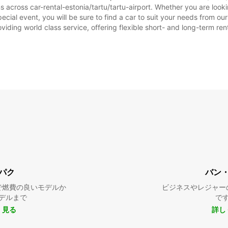
s across car-rental-estonia/tartu/tartu-airport. Whether you are lookin
 special event, you will be sure to find a car to suit your needs from
oviding world class service, offering flexible short- and long-term ren
パク
バン
で燃費の良いモデルか
ビジネスやレジャー
デルまで
で
く見る
詳し