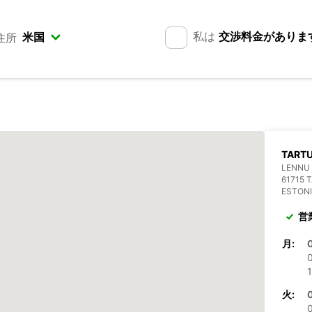
私は
交渉料金がありま
住所
TARTU
LENNU 
61715 
ESTON
営
月:
1
火: