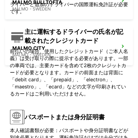
MALMO BULLTOFTA
ライバーと追加のドライバーの国際運転免許証が必要
MALMO - SWEDEN
です。
主に運転するドライバーの氏名が記
載されたクレジットカード
MALMO CITY
前払いの場合、使用したクレジットカード（ご本人名
MALMO - SWEDEN
義）は受け取りの際に提示する必要があります。一部
の車両では、主要カードを含めて2枚のクレジットカ
ードが必要となります。カードの前面または背面に
「debit card」、「prepaid」、「electron」、
「maestro」、「ecard」などの文字が印刷されてい
るカードはご利用いただけません。
パスポートまたは身分証明書
本人確認書類が必要：パスポートや身分証明書などが
別途必要となります。運転免許証だけでは十分ではあ