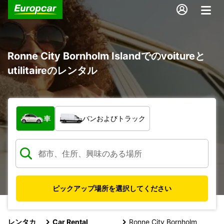
Ronne City Bornholm Islandでのvoitureと
utilitaireのレンタル
車両の種類
車
バンおよびトラック
ピックアップ場所を選択してください
レンタカ
Car Rental
Ronne City Bornholm