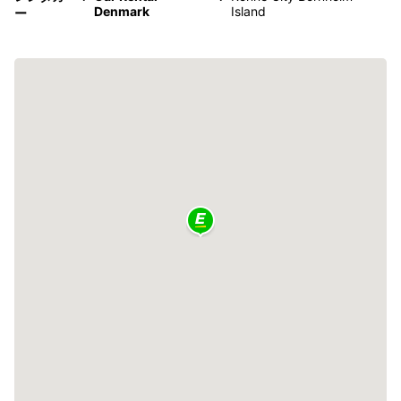
Denmark
Island
ー