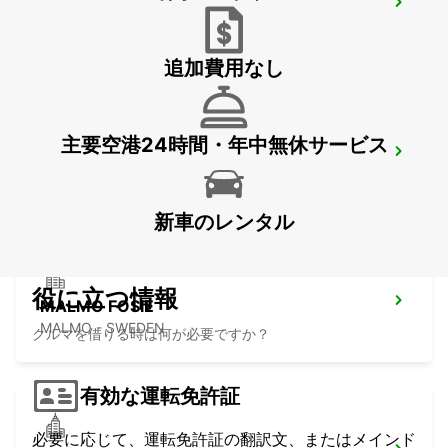
BERGEN AUF RUEGEN
BERGEN / RUEGEN - GERMANY
追加費用なし
主要空港24時間・年中無休サービス
LUND
LUND - SWEDEN
新車のレンタル
役に立つ情報
MALMO FOSIE
MALMO - SWEDEN
クルマを借りる時は何が必要ですか？
有効な運転免許証
必要に応じて、運転免許証の翻訳文、またはメインド