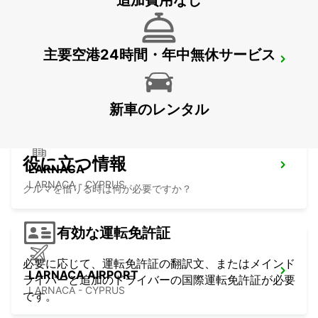
追加費用なし
主要空港24時間・年中無休サービス
NICOSIA
NICOSIA - CYPRUS
新車のレンタル
役に立つ情報
LARNACA
LARNACA - CYPRUS
クルマを借りる時は何が必要ですか？
有効な運転免許証
必要に応じて、運転免許証の翻訳文、またはメインド
LARNACA AIRPORT
ライバーと追加のドライバーの国際運転免許証が必要
LARNACA - CYPRUS
です。