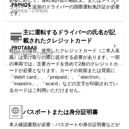
必要に応じて、運転免許証の翻訳文、またはメインド
PAPHOS
ライバーと追加のドライバーの国際運転免許証が必要
PAPHOS - CYPRUS
です。
主に運転するドライバーの氏名が記
載されたクレジットカード
PROTARAS
前払いの場合、使用したクレジットカード（ご本人名
PROTARAS - CYPRUS
義）は受け取りの際に提示する必要があります。一部
の車両では、主要カードを含めて2枚のクレジットカ
ードが必要となります。カードの前面または背面に
「debit card」、「prepaid」、「electron」、
「maestro」、「ecard」などの文字が印刷されてい
るカードはご利用いただけません。
パスポートまたは身分証明書
本人確認書類が必要：パスポートや身分証明書などが