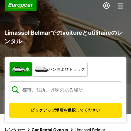
Limassol Belmarでのvoitureとutilitaireのレ
ンタル
車両の種類
車
バンおよびトラック
ピックアップ場所を選択してください
レンタカー
Car Rental Cyprus
Limassol Belmar