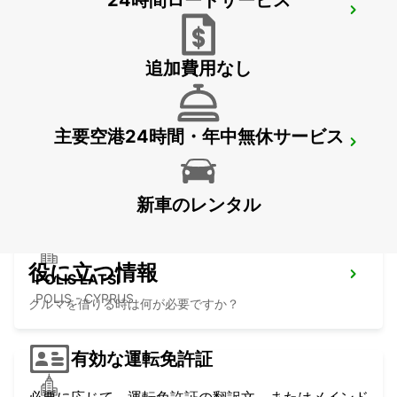
24時間ロードサービス
PAPHOS SERVICE CENTRE
PAPHOS - CYPRUS
追加費用なし
主要空港24時間・年中無休サービス
PAPHOS AIRPORT
PAPHOS - CYPRUS
新車のレンタル
役に立つ情報
POLIS LATSI
POLIS - CYPRUS
クルマを借りる時は何が必要ですか？
有効な運転免許証