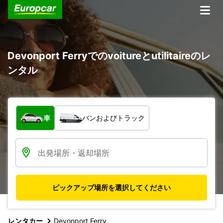
Devonport Ferryでのvoitureとutilitaireのレ
ンタル
車両の種類
車
バンおよびトラック
ピックアップ場所を選択してください
レンタカー
Devonport Ferry