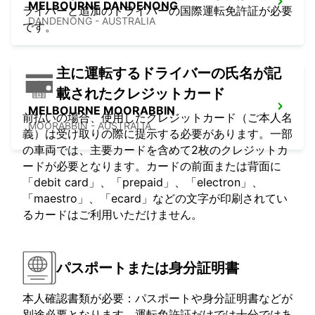
MELBOURNE DANDENONG
ライバーと追加のドライバーの国際運転免許証が必要
DANDENONG - AUSTRALIA
です。
主に運転するドライバーの氏名が記
載されたクレジットカード
MELBOURNE MOORABBIN
前払いの場合、使用したクレジットカード（ご本人名
MOORABBIN - AUSTRALIA
義）は受け取りの際に提示する必要があります。一部
の車両では、主要カードを含めて2枚のクレジットカ
ードが必要となります。カードの前面または背面に
「debit card」、「prepaid」、「electron」、
「maestro」、「ecard」などの文字が印刷されてい
るカードはご利用いただけません。
パスポートまたは身分証明書
本人確認書類が必要：パスポートや身分証明書などが
別途必要となります。運転免許証だけでは十分ではあ