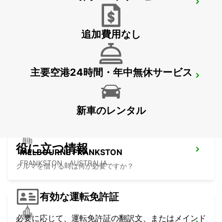
HOBART CITY
HOBART - AUSTRALIA
追加費用なし
主要空港24時間・年中無休サービス
HOBART AIRPORT
CAMBRIDGE - AUSTRALIA
新車のレンタル
役に立つ情報
MELBOURNE FRANKSTON
FRANKSTON - AUSTRALIA
クルマを借りる時は何が必要ですか？
有効な運転免許証
必要に応じて、運転免許証の翻訳文、またはメインド