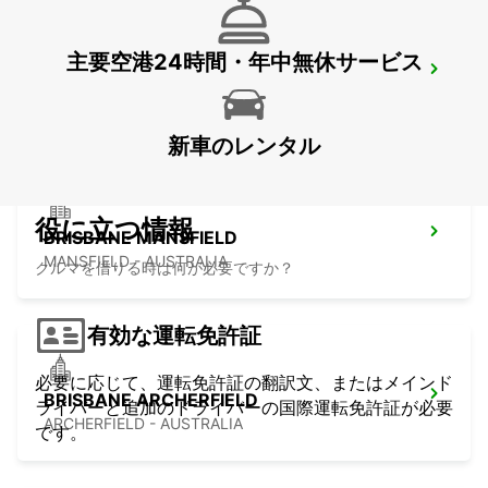
主要空港24時間・年中無休サービス
BRISBANE CANNON HILL
TINGALPA - AUSTRALIA
新車のレンタル
役に立つ情報
BRISBANE MANSFIELD
MANSFIELD - AUSTRALIA
クルマを借りる時は何が必要ですか？
有効な運転免許証
必要に応じて、運転免許証の翻訳文、またはメインド
BRISBANE ARCHERFIELD
ライバーと追加のドライバーの国際運転免許証が必要
ARCHERFIELD - AUSTRALIA
です。