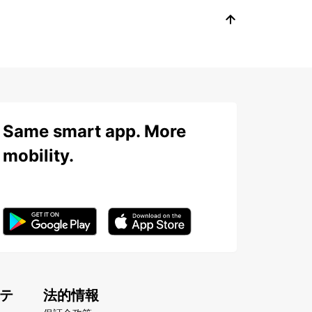
Same smart app. More
mobility.
テ
法的情報