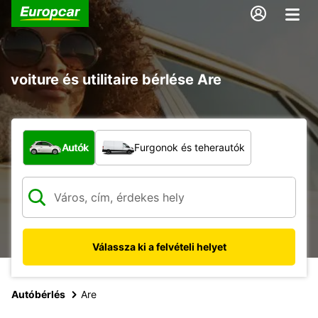
voiture és utilitaire bérlése Are
Milyen típusú jármű?
Autók
Furgonok és teherautók
Válassza ki a felvételi helyet
Autóbérlés
Are