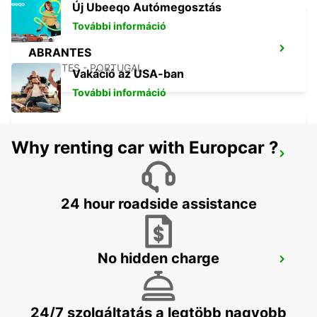
Új Ubeeqo Autómegosztás
További információ
ABRANTES
ABRANTES - PORTUGAL
Vakáció az USA-ban
További információ
Why renting car with Europcar ?
COIMBRA
COIMBRA - PORTUGAL
24 hour roadside assistance
No hidden charge
TORRES VEDRAS
TORRES VEDRAS - PORTUGAL
24/7 szolgáltatás a legtöbb nagyobb