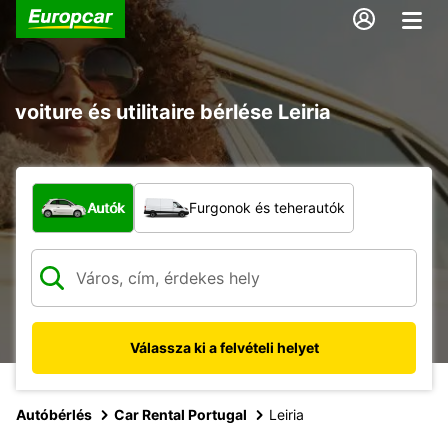
voiture és utilitaire bérlése Leiria
Milyen típusú jármű?
Autók
Furgonok és teherautók
Válassza ki a felvételi helyet
Autóbérlés
Car Rental Portugal
Leiria