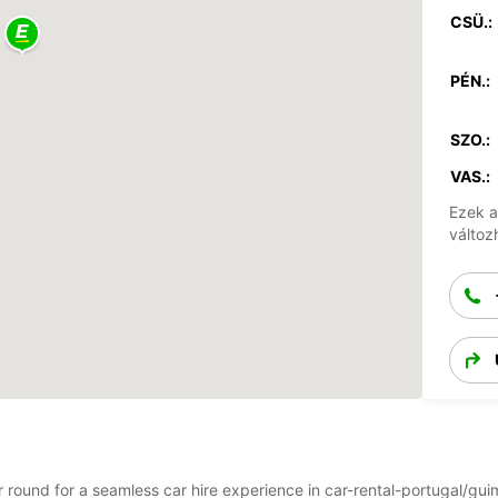
CSÜ.:
PÉN.:
SZO.:
VAS.:
Ezek a
változ
ear round for a seamless car hire experience in car-rental-portugal/