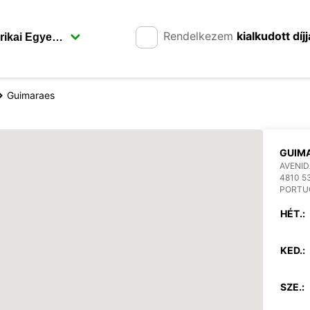
Rendelkezem
kialkudott díjj
Guimaraes
GUIM
AVENID
4810 5
PORTU
HÉT.:
KED.:
SZE.: