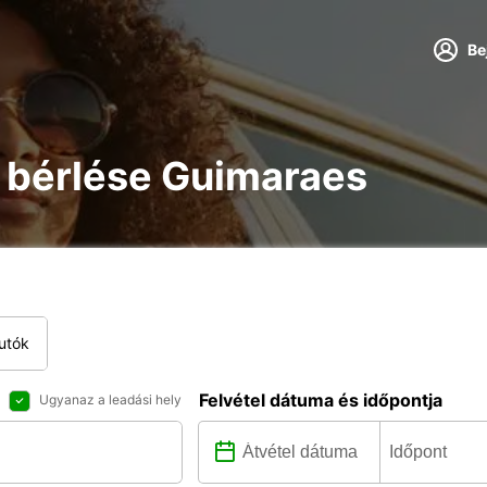
Be
re bérlése Guimaraes
utók
Felvétel dátuma és időpontja
Ugyanaz a leadási hely