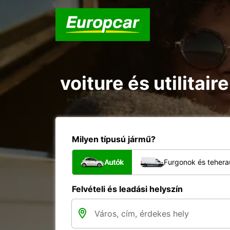
voiture és utilitai
Milyen típusú jármű?
Autók
Furgonok és tehera
Felvételi és leadási helyszín