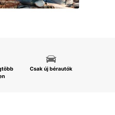
egtöbb
Csak új bérautók
en