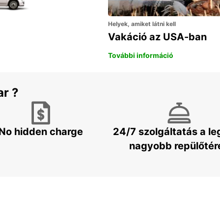
Helyek, amiket látni kell
Vakáció az USA-ban
További információ
ar ?
No hidden charge
24/7 szolgáltatás a l
nagyobb repülőtér