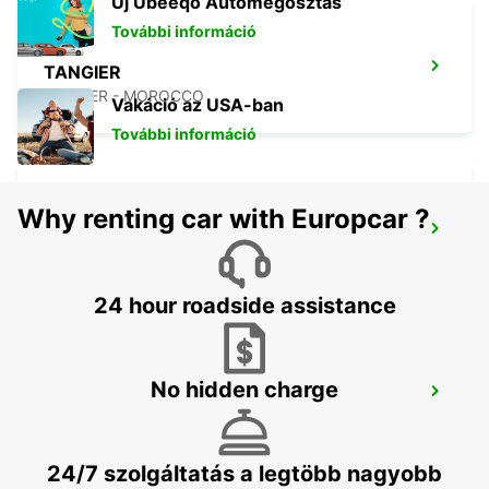
Új Ubeeqo Autómegosztás
További információ
TANGIER
TANGIER - MOROCCO
Vakáció az USA-ban
További információ
Why renting car with Europcar ?
TANGIER IBN BATOUTA REPÜLOTÉR
TANGIER - MOROCCO
24 hour roadside assistance
No hidden charge
CONIL
CONIL DE LA FRONTERA - SPAIN
24/7 szolgáltatás a legtöbb nagyobb