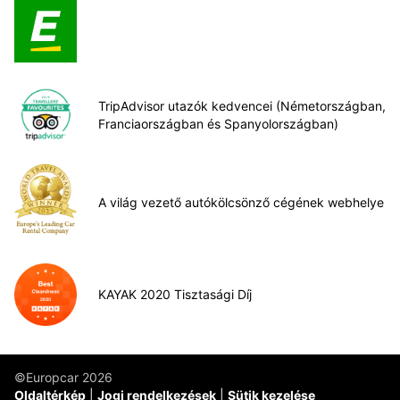
TripAdvisor utazók kedvencei (Németországban,
Franciaországban és Spanyolországban)
A világ vezető autókölcsönző cégének webhelye
KAYAK 2020 Tisztasági Díj
©Europcar 2026
Oldaltérkép
Jogi rendelkezések
Sütik kezelése