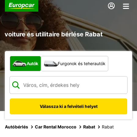
voiture és utilitaire bérlése Rabat
Milyen típusú jármű?
Autók
Furgonok és teherautók
Válassza ki a felvételi helyet
Autóbérlés
Car Rental Morocco
Rabat
Rabat