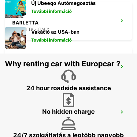
Új Ubeeqo Autómegosztás
További információ
BARLETTA
BARLETTA - ITALY
Vakáció az USA-ban
További információ
Why renting car with Europcar ?
RENDE
RENDE - ITALY
24 hour roadside assistance
No hidden charge
FOGGIA
FOGGIA - ITALY
24/7 szolgáltatás a legtöbb nagyobb