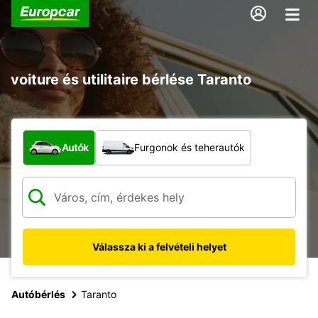
voiture és utilitaire bérlése Taranto
Milyen típusú jármű?
Autók
Furgonok és teherautók
Válassza ki a felvételi helyet
Autóbérlés
Taranto