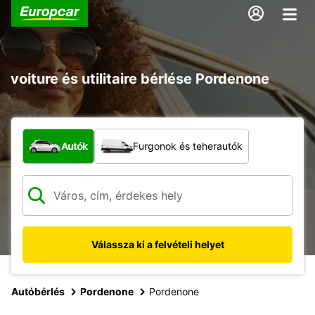
voiture és utilitaire bérlése Pordenone
Milyen típusú jármű?
Autók
Furgonok és teherautók
Válassza ki a felvételi helyet
Autóbérlés
Pordenone
Pordenone