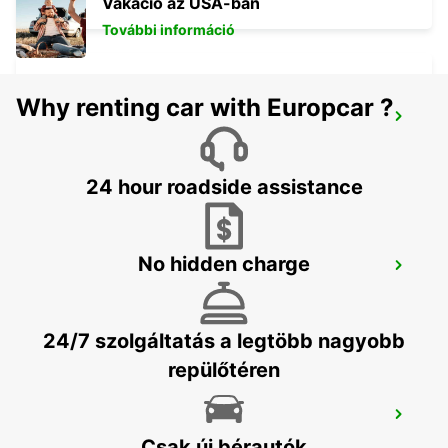
Vakáció az USA-ban
További információ
Why renting car with Europcar ?
MESTRE
VENEZIA - ITALY
24 hour roadside assistance
No hidden charge
VELENCE VÁROS
VENEZIA - ITALY
24/7 szolgáltatás a legtöbb nagyobb
repülőtéren
TRIESTE AIRPORT
RONCHI DEI LEGIONARI - ITALY
Csak új bérautók