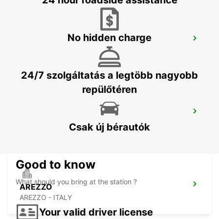
24 hour roadside assistance
No hidden charge
FLORENCE AIRPORT
FIRENZE - ITALY
24/7 szolgáltatás a legtöbb nagyobb
repülőtéren
LUCCA
LUCCA - ITALY
Csak új bérautók
Good to know
What should you bring at the station ?
AREZZO
AREZZO - ITALY
Your valid driver license