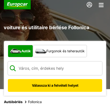
voiture és utilitaire bérlése Follonica
Milyen típusú jármű?
Autók
Furgonok és teherautók
Válassza ki a felvételi helyet
Autóbérlés
Follonica