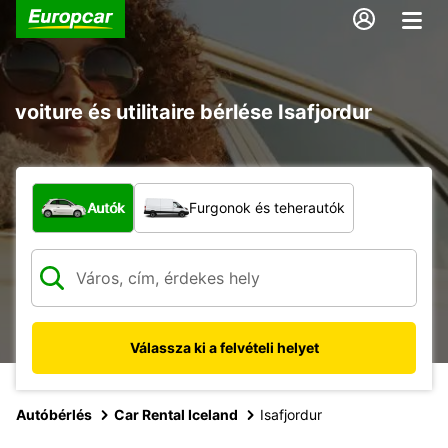
voiture és utilitaire bérlése Isafjordur
Milyen típusú jármű?
Autók
Furgonok és teherautók
Válassza ki a felvételi helyet
Autóbérlés
Car Rental Iceland
Isafjordur