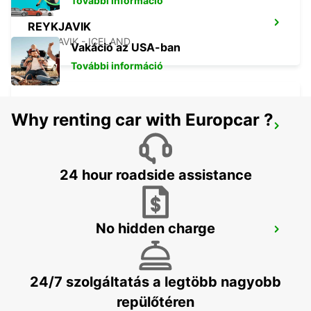
További információ
REYKJAVIK
REYKJAVIK - ICELAND
Vakáció az USA-ban
További információ
Why renting car with Europcar ?
KEFLAVIK INTERNATIONAL AIRPORT
KEFLAVIK - ICELAND
24 hour roadside assistance
No hidden charge
AKUREYRI
AKUREYRI - ICELAND
24/7 szolgáltatás a legtöbb nagyobb
repülőtéren