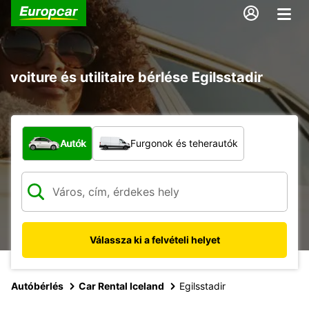
voiture és utilitaire bérlése Egilsstadir
Milyen típusú jármű?
Autók
Furgonok és teherautók
Válassza ki a felvételi helyet
Autóbérlés
Car Rental Iceland
Egilsstadir