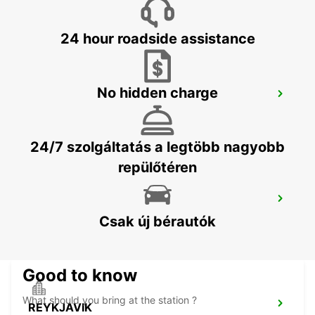
AKUREYRI - ICELAND
24 hour roadside assistance
No hidden charge
AKUREYRI
AKUREYRI - ICELAND
24/7 szolgáltatás a legtöbb nagyobb
repülőtéren
SAUDARKROKUR
SAUDARKROKUR - ICELAND
Csak új bérautók
Good to know
What should you bring at the station ?
REYKJAVIK