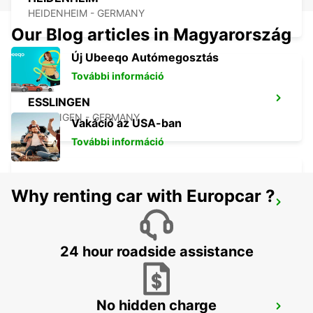
HEIDENHEIM - GERMANY
Our Blog articles in Magyarország
Új Ubeeqo Autómegosztás
További információ
ESSLINGEN
ESSLINGEN - GERMANY
Vakáció az USA-ban
További információ
Why renting car with Europcar ?
SCHWAEBISCH HALL
SCHWAEBISCH HALL - GERMANY
24 hour roadside assistance
No hidden charge
WAIBLINGEN