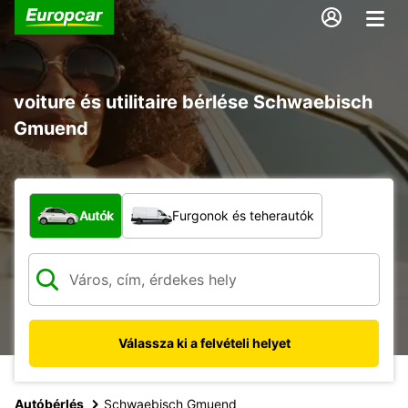
voiture és utilitaire bérlése Schwaebisch
Gmuend
Milyen típusú jármű?
Autók
Furgonok és teherautók
Válassza ki a felvételi helyet
Autóbérlés
Schwaebisch Gmuend