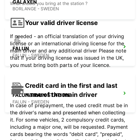
GALAXEN
What should you bring at the station ?
BORLANGE - SWEDEN
Your valid driver license
If needed - an official translation of your driving
license or an international driving license for the
FALUN
main driver and any additional driver Please note
FALUN - SWEDEN
that if your driving license was issued in the UK,
you must bring both parts of your licence.
Credit card in the first and last
name of the main driver
FALUN TRAIN STATION
FALUN - SWEDEN
In case of prepayment, the used credit must be in
the driver's name and presented when collecting
it. For some vehicles, 2 compulsory credit cards,
including a major one, will be requested. Payment
cards bearing the words "debit card", "prepaid",