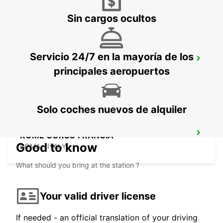
Sin cargos ocultos
Servicio 24/7 en la mayoría de los
ROME VIA CIPRO (VATICAN)
principales aeropuertos
ROMA - ITALY
Solo coches nuevos de alquiler
ROME CORSO FRANCIA
Good to know
ROMA - ITALY
What should you bring at the station ?
Your valid driver license
If needed - an official translation of your driving