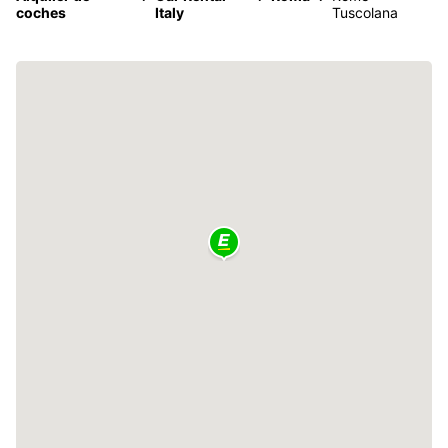
coches
Italy
Tuscolana