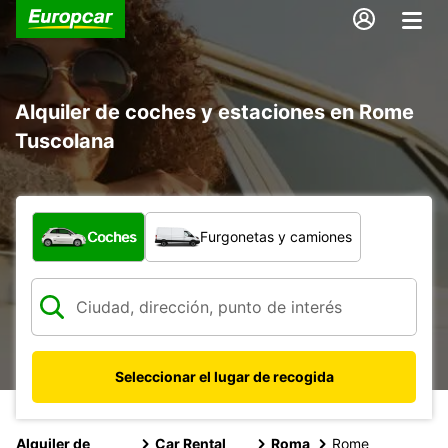
Alquiler de coches y estaciones en Rome
Tuscolana
¿Qué tipo de vehículo?
Coches
Furgonetas y camiones
Seleccionar el lugar de recogida
Alquiler de
Car Rental
Roma
Rome