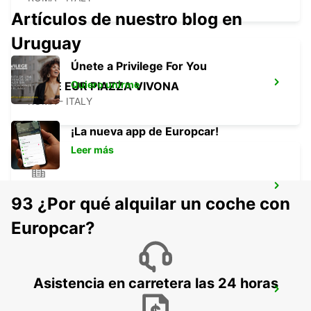
Artículos de nuestro blog en
Uruguay
Únete a Privilege For You
Quiero unirme
ROME EUR PIAZZA VIVONA
ROMA - ITALY
¡La nueva app de Europcar!
Leer más
ROME VIA VENETO
93 ¿Por qué alquilar un coche con
ROMA - ITALY
Europcar?
Asistencia en carretera las 24 horas
ROME VIA DEI PRATI FISCALI
ROMA - ITALY