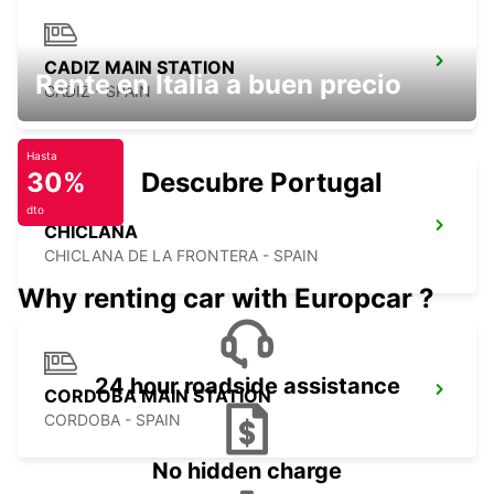
CADIZ MAIN STATION
Rente en Italia a buen precio
CADIZ - SPAIN
Hasta
30%
Descubre Portugal
dto
CHICLANA
CHICLANA DE LA FRONTERA - SPAIN
Why renting car with Europcar ?
24 hour roadside assistance
CORDOBA MAIN STATION
CORDOBA - SPAIN
No hidden charge