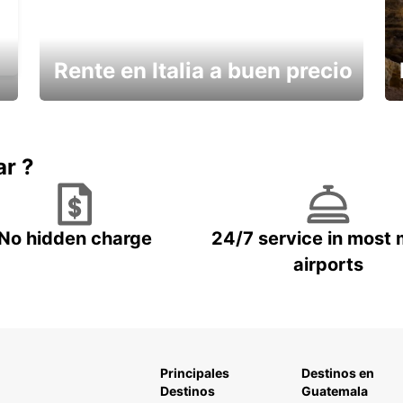
Rente en Italia a buen precio
¿Necesita un descanso?
ar ?
No hidden charge
24/7 service in most 
airports
Principales
Destinos en
Destinos
Guatemala