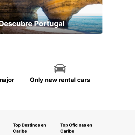
Descubre Portugal
Reserva con antelación y sin
preocupaciones
major
Only new rental cars
Top Destinos en
Top Oficinas en
Caribe
Caribe