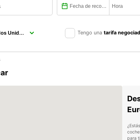
Tengo una
tarifa negocia
s
ar
Des
Eur
¿Estás
coche 
para t