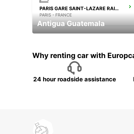
PARIS GARE SAINT-LAZARE RAILWAY STATION
PARIS - FRANCE
Antigua Guatemala
Historia,volcanes, y café!
Why renting car with Europc
24 hour roadside assistance