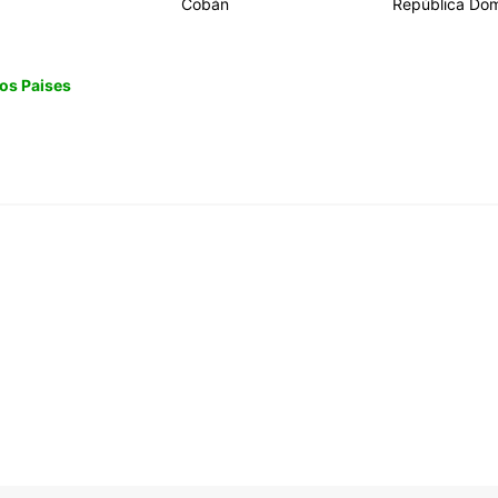
Cobán
República Dom
os Paises