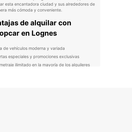
ar esta encantadora ciudad y sus alrededores de
nera más cómoda y conveniente.
tajas de alquilar con
opcar en Lognes
ta de vehículos moderna y variada
rtas especiales y promociones exclusivas
metraje ilimitado en la mayoría de los alquileres
stencia en carretera las 24 horas
 que viajes por negocios o por placer, Europcar
el coche perfecto para tus necesidades. Desde
ctos y económicos hasta SUVs espaciosos,
s el vehículo ideal para ti.
lora Lognes y sus
ededores