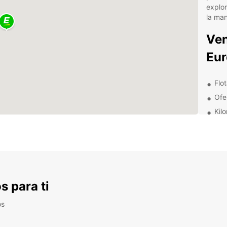
explor
la ma
Ven
Eur
Flo
Ofe
Kilo
Asi
Ya sea
tiene 
compa
tenemo
s para ti
Exp
os
alr