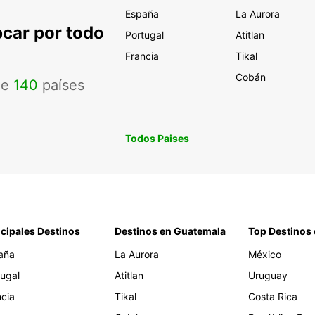
España
La Aurora
pcar por todo
Portugal
Atitlan
Francia
Tikal
Cobán
de
140
países
Todos Paises
ncipales Destinos
Destinos en Guatemala
Top Destinos 
aña
La Aurora
México
tugal
Atitlan
Uruguay
ncia
Tikal
Costa Rica