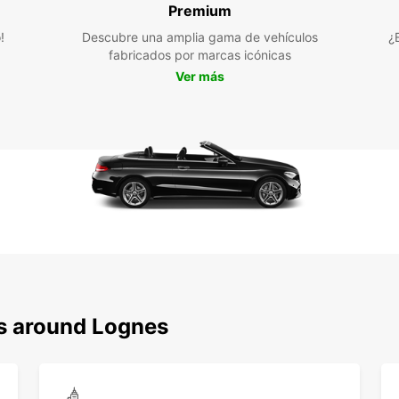
Premium
Lognes
la reg
!
Descubre una amplia gama de vehículos
¿
Con tu
fabricados por marcas icónicas
lugare
Ver más
Champ
liberta
No te 
esta e
coche 
para u
ns around Lognes