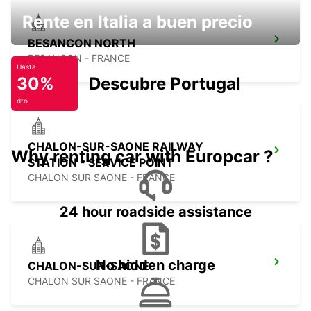
Rente en Italia a buen precio
BESANCON NORTH
BESANCON - FRANCE
Hasta
30%
Descubre Portugal
dto
CHALON-SUR-SAONE RAILWAY
Why renting car with Europcar ?
STATION - SERVICE POINT
CHALON SUR SAONE - FRANCE
24 hour roadside assistance
No hidden charge
CHALON-SUR-SAONE
CHALON SUR SAONE - FRANCE