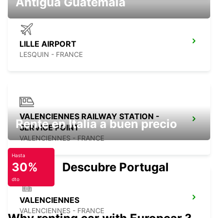
Antigua Guatemala
LILLE AIRPORT
LESQUIN - FRANCE
VALENCIENNES RAILWAY STATION -
Rente en Italia a buen precio
SERVICE POINT
VALENCIENNES - FRANCE
Hasta
30%
Descubre Portugal
dto
VALENCIENNES
VALENCIENNES - FRANCE