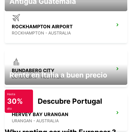
Antigua Guatemala
ROCKHAMPTON AIRPORT
ROCKHAMPTON - AUSTRALIA
BUNDABERG CITY
Rente en Italia a buen precio
BUNDABERG - AUSTRALIA
Hasta
30%
Descubre Portugal
dto
HERVEY BAY URANGAN
URANGAN - AUSTRALIA