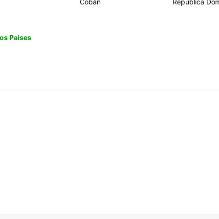
Cobán
República Dom
os Paises