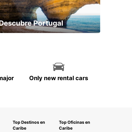
Descubre Portugal
Reserva con antelación y sin
preocupaciones
major
Only new rental cars
Top Destinos en
Top Oficinas en
Caribe
Caribe