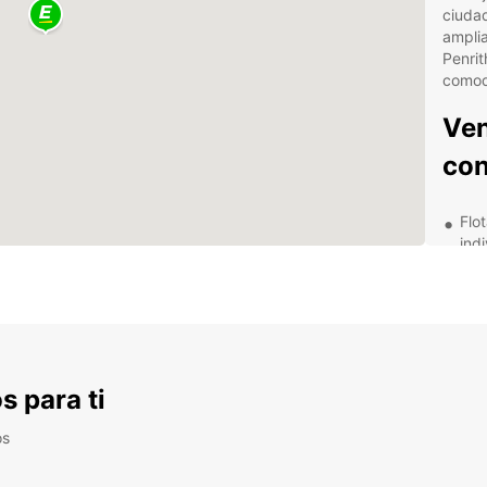
ciudad
ampli
Penrit
comod
Ven
con
Flo
ind
con
ada
Res
onl
cli
com
s para ti
Asi
clie
os
sem
que