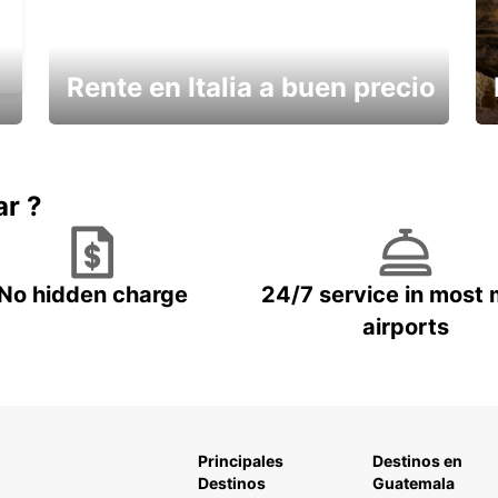
Rente en Italia a buen precio
¿Necesita un descanso?
ar ?
No hidden charge
24/7 service in most 
airports
Principales
Destinos en
Destinos
Guatemala