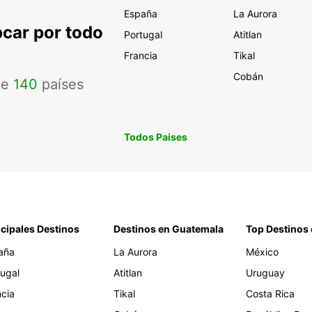
España
La Aurora
pcar por todo
Portugal
Atitlan
Francia
Tikal
Cobán
de
140
países
Todos Paises
ncipales Destinos
Destinos en Guatemala
Top Destinos 
aña
La Aurora
México
tugal
Atitlan
Uruguay
ncia
Tikal
Costa Rica