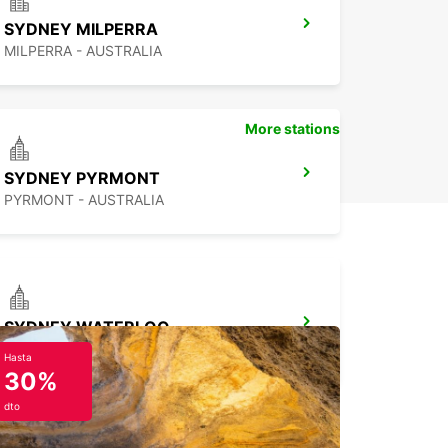
SYDNEY MILPERRA
MILPERRA - AUSTRALIA
More stations
SYDNEY PYRMONT
PYRMONT - AUSTRALIA
SYDNEY WATERLOO
MASCOT - AUSTRALIA
Hasta
30%
dto