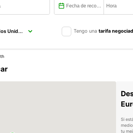
Tengo una
tarifa negocia
ith
car
Des
Eur
Si est
medio
tu mej