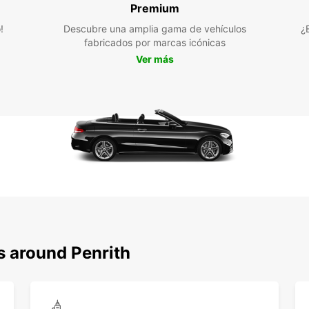
Premium
Kil
pre
!
Descubre una amplia gama de vehículos
¿
de 
fabricados por marcas icónicas
sin 
Ver más
Des
Penrit
su vib
impres
Europc
Castil
lago U
comodi
No es
Penrit
s around Penrith
maravi