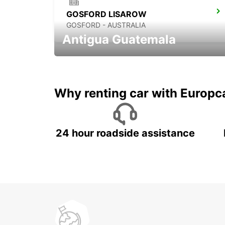
GOSFORD LISAROW
GOSFORD - AUSTRALIA
Antigua Guatemala
Historia,volcanes, y café!
Why renting car with Europc
24 hour roadside assistance