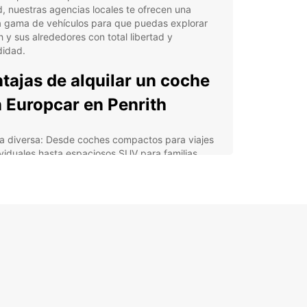
, nuestras agencias locales te ofrecen una
a gama de vehículos para que puedas explorar
h y sus alrededores con total libertad y
idad.
tajas de alquilar un coche
 Europcar en Penrith
ta diversa: Desde coches compactos para viajes
ividuales hasta espaciosos SUV para familias,
tamos con una amplia variedad de vehículos para
ptarnos a tus necesidades.
erva fácil: Con nuestro sistema de reservas
ine, puedes asegurar tu coche con tan solo unos
cs, garantizando una experiencia rápida y sin
plicaciones.
stencia 24/7: Nuestro equipo de atención al
nte está disponible las 24 horas, los 7 días de la
ana para brindarte apoyo en cualquier situación
 puedas enfrentar durante tu viaje en Penrith.