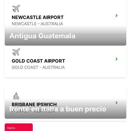
NEWCASTLE AIRPORT
NEWCASTLE - AUSTRALIA
Antigua Guatemala
GOLD COAST AIRPORT
GOLD COAST - AUSTRALIA
BRISBANE IPSWICH
Rente en Italia a buen precio
IPSWICH - AUSTRALIA
Hasta