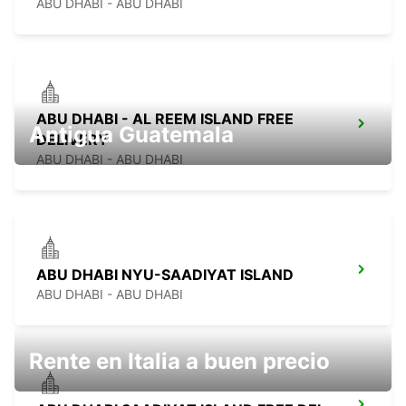
ABU DHABI - ABU DHABI
ABU DHABI - AL REEM ISLAND FREE
Antigua Guatemala
DELIVERY
ABU DHABI - ABU DHABI
ABU DHABI NYU-SAADIYAT ISLAND
ABU DHABI - ABU DHABI
Rente en Italia a buen precio