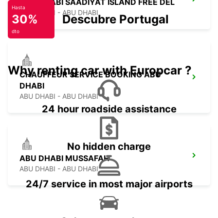
ABU DHABI SAADIYAT ISLAND FREE DEL
Hasta
ABU DHABI - ABU DHABI
30%
Descubre Portugal
dto
Why renting car with Europcar ?
CHAUFFEUR SERVICE BOOKING ABU
DHABI
ABU DHABI - ABU DHABI
24 hour roadside assistance
No hidden charge
ABU DHABI MUSSAFAH
ABU DHABI - ABU DHABI
24/7 service in most major airports