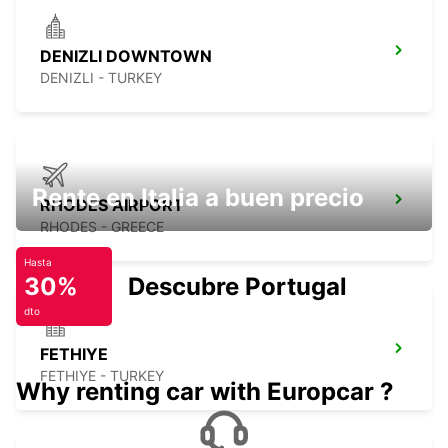
DENIZLI DOWNTOWN
DENIZLI - TURKEY
Rente en Italia a buen precio
RHODES AIRPORT
RHODES - GREECE
Hasta
30%
Descubre Portugal
dto
FETHIYE
FETHIYE - TURKEY
Why renting car with Europcar ?