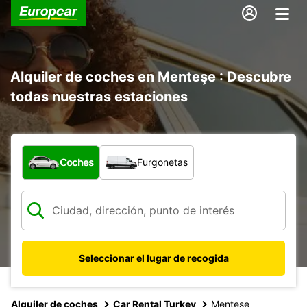
Alquiler de coches en Menteşe : Descubre
todas nuestras estaciones
¿Qué tipo de vehículo?
Coches
Furgonetas
Seleccionar el lugar de recogida
Alquiler de coches
Car Rental Turkey
Mentese